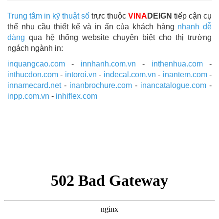
Trung tâm in kỹ thuật số
trực thuộc
VINA
DEIGN
tiếp cận cụ
thể nhu cầu thiết kế và in ấn của khách hàng
nhanh dễ
dàng
qua hệ thống website chuyên biệt cho thị trường
ngách ngành in:
inquangcao.com
-
innhanh.com.vn
-
inthenhua.com
-
inthucdon.com
-
intoroi.vn
-
indecal.com.vn
-
inantem.com
-
innamecard.net
-
inanbrochure.com
-
inancatalogue.com
-
inpp.com.vn
-
inhiflex.com