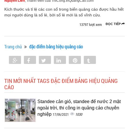
Nguyễn Liên
, Thành viên của ThiCong.InQuangCao.com
Kích thước và tỉ lệ các con số trong biển quảng cáo được hầu hết
mọi người dùng là số lẻ, bởi số lẻ mới là số vĩnh cửu.
13797 lượt xem
ĐỌC TIẾP
Trang chủ
đặc điểm bảng hiệu quảng cáo
Share
Share
Tweet
Share
Pin
Tumblr
0
TIN MỚI NHẤT TAGS ĐẶC ĐIỂM BẢNG HIỆU QUẢNG
CÁO
Standee cản gió, standee đế nước 2 mặt
ngoài trời, thi công in quảng cáo chuyên
nghiệp
1030
17/06/2021