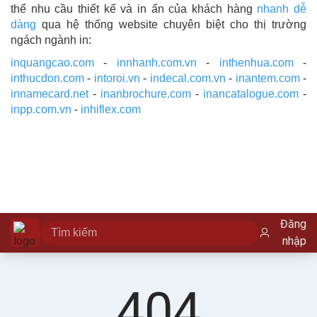
thể nhu cầu thiết kế và in ấn của khách hàng
nhanh dễ
dàng
qua hệ thống website chuyên biệt cho thị trường
ngách ngành in:
inquangcao.com
-
innhanh.com.vn
-
inthenhua.com
-
inthucdon.com
-
intoroi.vn
-
indecal.com.vn
-
inantem.com
-
innamecard.net
-
inanbrochure.com
-
inancatalogue.com
-
inpp.com.vn
-
inhiflex.com