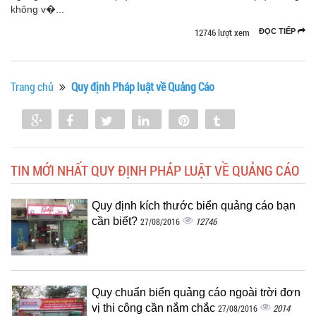
không v�...
12746 lượt xem
ĐỌC TIẾP
Trang chủ
Quy định Pháp luật về Quảng Cáo
Share
Share
Tweet
Share
Pin
Tumblr
0
TIN MỚI NHẤT QUY ĐỊNH PHÁP LUẬT VỀ QUẢNG CÁO
Quy định kích thước biển quảng cáo bạn
cần biết?
12746
27/08/2016
Quy chuẩn biển quảng cáo ngoài trời đơn
vị thi công cần nắm chắc
2014
27/08/2016