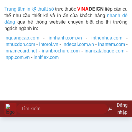
Trung tâm in kỹ thuật số
trực thuộc
VINA
DEIGN
tiếp cận cụ
thể nhu cầu thiết kế và in ấn của khách hàng
nhanh dễ
dàng
qua hệ thống website chuyên biệt cho thị trường
ngách ngành in:
inquangcao.com
-
innhanh.com.vn
-
inthenhua.com
-
inthucdon.com
-
intoroi.vn
-
indecal.com.vn
-
inantem.com
-
innamecard.net
-
inanbrochure.com
-
inancatalogue.com
-
inpp.com.vn
-
inhiflex.com