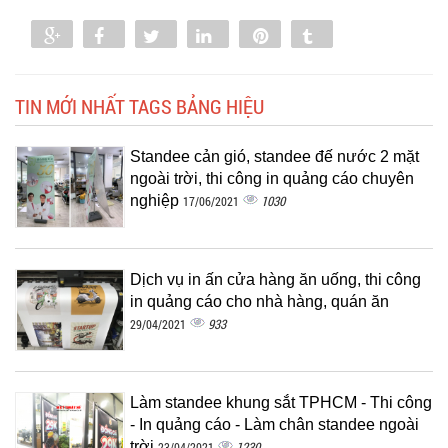
Share
Share
Tweet
Share
Pin
Tumblr
0
TIN MỚI NHẤT TAGS BẢNG HIỆU
Standee cản gió, standee đế nước 2 mặt
ngoài trời, thi công in quảng cáo chuyên
nghiệp
1030
17/06/2021
Dịch vụ in ấn cửa hàng ăn uống, thi công
in quảng cáo cho nhà hàng, quán ăn
933
29/04/2021
Làm standee khung sắt TPHCM - Thi công
- In quảng cáo - Làm chân standee ngoài
trời
1230
23/04/2021