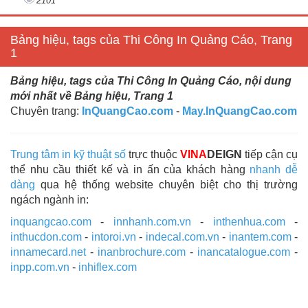
2101
Bảng hiệu, tags của Thi Công In Quảng Cáo, Trang
1
Bảng hiệu, tags của Thi Công In Quảng Cáo, nội dung
mới nhất về Bảng hiệu, Trang 1
Chuyên trang:
InQuangCao.com
-
May.InQuangCao.com
Trung tâm in kỹ thuật số
trực thuộc
VINA
DEIGN
tiếp cận cụ
thể nhu cầu thiết kế và in ấn của khách hàng
nhanh dễ
dàng
qua hệ thống website chuyên biệt cho thị trường
ngách ngành in:
inquangcao.com
-
innhanh.com.vn
-
inthenhua.com
-
inthucdon.com
-
intoroi.vn
-
indecal.com.vn
-
inantem.com
-
innamecard.net
-
inanbrochure.com
-
inancatalogue.com
-
inpp.com.vn
-
inhiflex.com