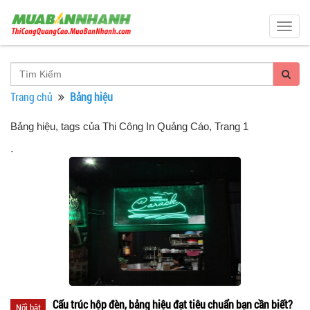
Togg
navig
Trang chủ
Bảng hiệu
Bảng hiệu, tags của Thi Công In Quảng Cáo
, Trang 1
.
Cấu trúc hộp đèn, bảng hiệu đạt tiêu chuẩn bạn cần biết?
Nổi bật